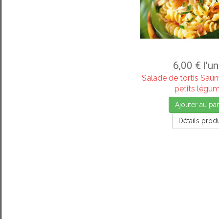
6,00 €
l'un
Salade de tortis Sau
petits légu
Ajouter au pan
Détails produ