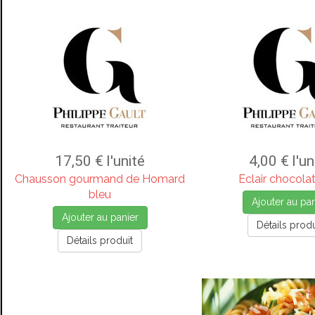
17,50 €
l'unité
4,00 €
l'un
Chausson gourmand de Homard
Eclair chocola
bleu
Ajouter au pan
Ajouter au panier
Détails produ
Détails produit