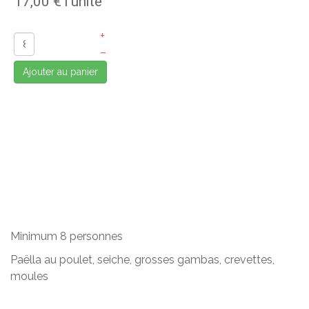
17,00 €
l'unité
+
–
Ajouter au panier
Minimum 8 personnes
Paëlla au poulet, seiche, grosses gambas, crevettes,
moules